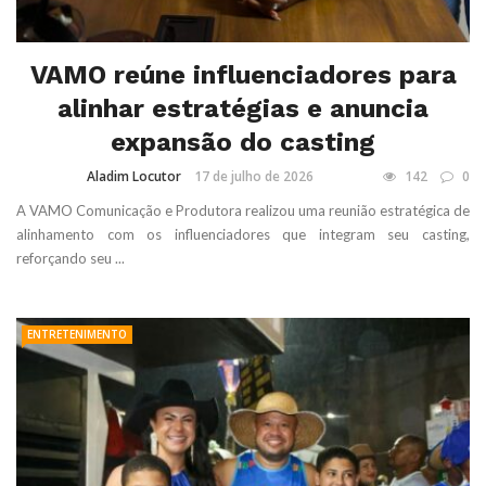
VAMO reúne influenciadores para
alinhar estratégias e anuncia
expansão do casting
Aladim Locutor
17 de julho de 2026
142
0
A VAMO Comunicação e Produtora realizou uma reunião estratégica de
alinhamento com os influenciadores que integram seu casting,
reforçando seu ...
ENTRETENIMENTO