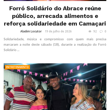
Forró Solidário do Abrace reúne
público, arrecada alimentos e
reforça solidariedade em Camaçari
Aladim Locutor
19 de julho de 2026
92
0
Solidariedade, música e compromisso com quem mais precisa
marcaram a noite deste sábado (18), durante a realização do Forró
Solidário ...
ENTRETENIMENTO