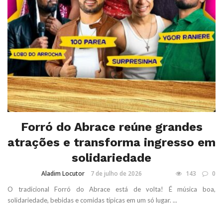
Forró do Abrace reúne grandes
atrações e transforma ingresso em
solidariedade
Aladim Locutor
7 de julho de 2026
143
0
O tradicional Forró do Abrace está de volta! É música boa,
solidariedade, bebidas e comidas típicas em um só lugar. ...