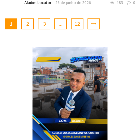
Aladim Locutor
26 de junho de 2026
183
0
1
2
3
…
12