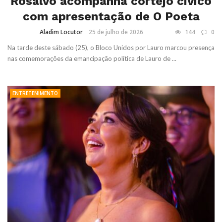
Rosalvo acompanha cortejo cívico
com apresentação de O Poeta
Aladim Locutor
25 de julho de 2026
144
0
Na tarde deste sábado (25), o Bloco Unidos por Lauro marcou presença
nas comemorações da emancipação política de Lauro de ...
ENTRETENIMENTO