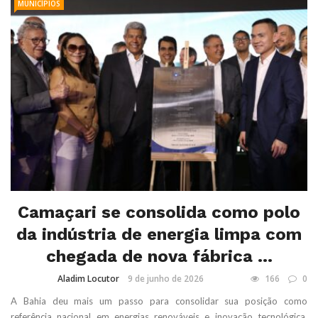
MUNICÍPIOS
Camaçari se consolida como polo
da indústria de energia limpa com
chegada de nova fábrica ...
Aladim Locutor
9 de junho de 2026
166
0
A Bahia deu mais um passo para consolidar sua posição como
referência nacional em energias renováveis e inovação tecnológica.