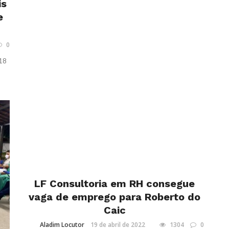
is
e
0
 18
LF Consultoria em RH consegue
vaga de emprego para Roberto do
Caic
Aladim Locutor
19 de abril de 2022
1304
0