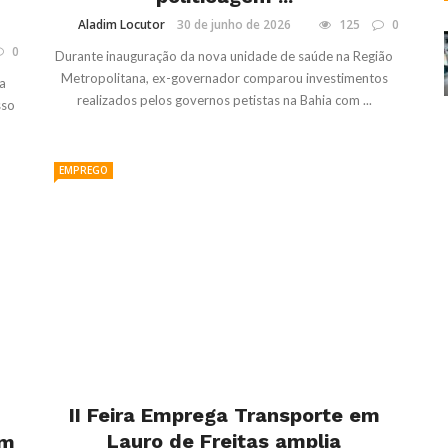
Aladim Locutor
30 de junho de 2026
125
0
0
Durante inauguração da nova unidade de saúde na Região
Metropolitana, ex-governador comparou investimentos
ia
realizados pelos governos petistas na Bahia com ...
sso
EMPREGO
II Feira Emprega Transporte em
Lauro de Freitas amplia
em