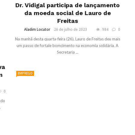
Dr. Vidigal participa de lançamento
da moeda social de Lauro de
Freitas
Aladim Locutor
26 de julho de 2023
984
0
Na manhã desta quarta-feira (26), Lauro de Freitas deu mais
um passo de fortale bomcimento na economia solidária. A
Secretaria ...
va
m
EMPREGO
0
 do
.