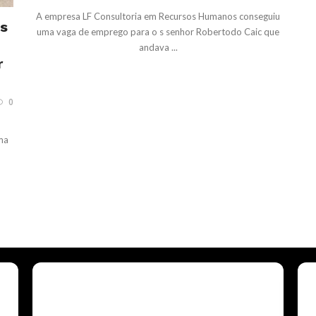
A empresa LF Consultoria em Recursos Humanos conseguiu
os
uma vaga de emprego para o s senhor Robertodo Caic que
andava ...
r
0
ma