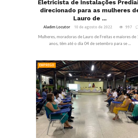
Eletricista de Instalações Predia
direcionado para as mulheres d
Lauro de ...
Aladim Locutor
10 de agosto de 2022
997
Mulheres, moradoras de Lauro de Freitas e maiores de
anos, têm até o dia 04 de setembro para se ...
EMPREGO