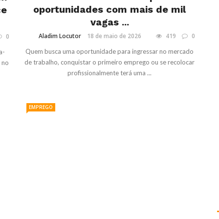
oportunidades com mais de mil
ce
vagas ...
Aladim Locutor
18 de maio de 2026
419
0
0
Quem busca uma oportunidade para ingressar no mercado
a-
de trabalho, conquistar o primeiro emprego ou se recolocar
, no
profissionalmente terá uma ...
EMPREGO