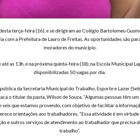
sta terça-feira (16), e se dirigiram ao Colégio Bartolomeu Gusmã
a com a Prefeitura de Lauro de Freitas. As oportunidades são para
moradores do município.
 até as 13h, e na próxima quinta-feira (18), na Escola Municipal 
disponibilizadas 50 vagas por dia.
a pública da Secretaria Municipal do Trabalho, Esporte e Lazer (Set
a o titular da pasta, Wilson de Souza. “Algumas pessoas têm um p
de seis que estamos provendo, com objetivo de facilitar a informa
ferece orientações aos trabalhadores. “Essa atividade é em virtud
ção e outros serviços de atendimento ao trabalhador que precisa de
trabalho”.