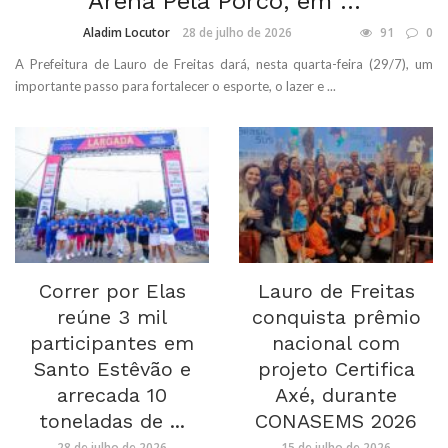
Arena Pela Porco, em ...
Aladim Locutor
28 de julho de 2026
91
0
A Prefeitura de Lauro de Freitas dará, nesta quarta-feira (29/7), um
importante passo para fortalecer o esporte, o lazer e ...
Correr por Elas
Lauro de Freitas
reúne 3 mil
conquista prêmio
participantes em
nacional com
Santo Estêvão e
projeto Certifica
arrecada 10
Axé, durante
toneladas de ...
CONASEMS 2026
28 de julho de 2026
15 de julho de 2026