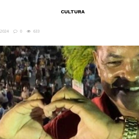
CULTURA
 2024
0
633