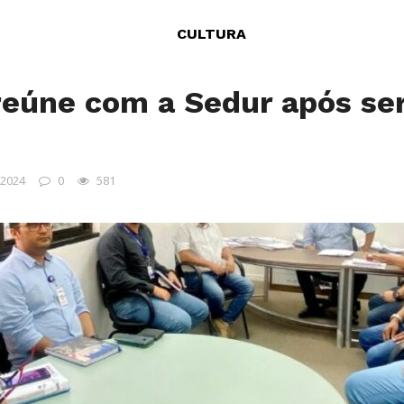
CULTURA
eúne com a Sedur após ser
 2024
0
581