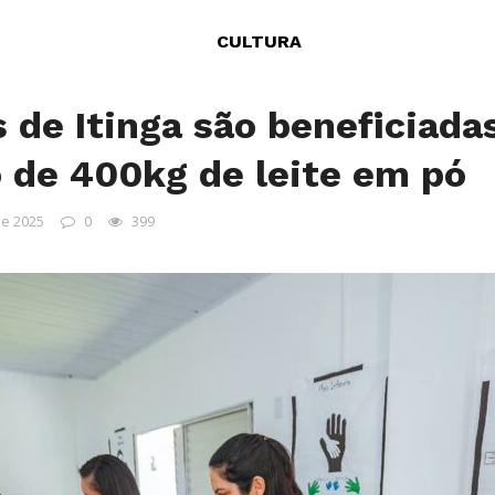
CULTURA
s de Itinga são beneficiad
o de 400kg de leite em pó
de 2025
0
399