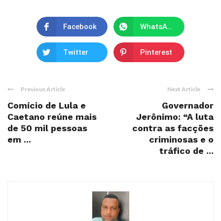
Facebook
WhatsApp
Twitter
Pinterest
Previous Article
Next Article
Comício de Lula e
Governador
Caetano reúne mais
Jerônimo: “A luta
de 50 mil pessoas
contra as facções
em ...
criminosas e o
tráfico de ...