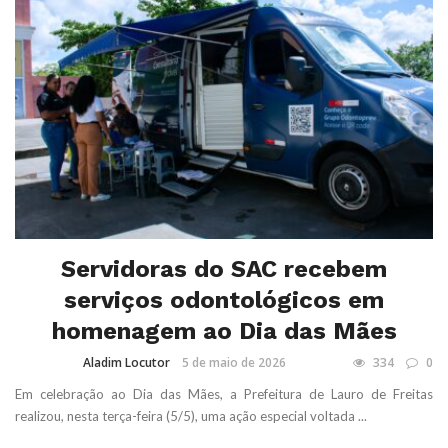
Servidoras do SAC recebem
serviços odontológicos em
homenagem ao Dia das Mães
Aladim Locutor
5 de maio de 2026
334
0
Em celebração ao Dia das Mães, a Prefeitura de Lauro de Freitas
realizou, nesta terça-feira (5/5), uma ação especial voltada ...