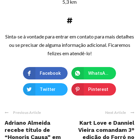
5,3 km
#
Sinta-se à vontade para entrar em contato para mais detalhes
ou se precisar de alguma informação adicional. Ficaremos
felizes em atendê-lo!
Facebook
WhatsApp
Twitter
Pinterest
Previous Article
Next Article
Adriano Almeida
Kart Love e Danniel
recebe título de
Vieira comandam 3°
“Honoris Causa” em
edição do Forró no