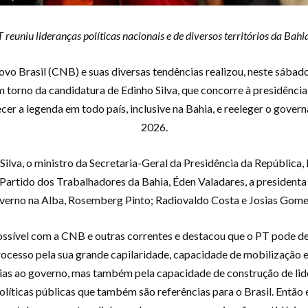
 reuniu lideranças políticas nacionais e de diversos territórios da Bah
o Brasil (CNB) e suas diversas tendências realizou, neste sábado 
 torno da candidatura de Edinho Silva, que concorre à presidência 
cer a legenda em todo país, inclusive na Bahia, e reeleger o gove
2026.
Silva, o ministro da Secretaria-Geral da Presidência da República
 Partido dos Trabalhadores da Bahia, Éden Valadares, a president
overno na Alba, Rosemberg Pinto; Radiovaldo Costa e Josias Gomes,
ssível com a CNB e outras correntes e destacou que o PT pode derr
esso pela sua grande capilaridade, capacidade de mobilização e f
órias ao governo, mas também pela capacidade de construção de lid
 políticas públicas que também são referências para o Brasil. Então