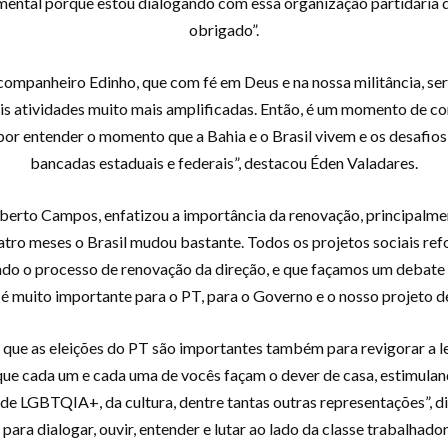
ental porque estou dialogando com essa organização partidária q
obrigado”.
companheiro Edinho, que com fé em Deus e na nossa militância, se
ais atividades muito mais amplificadas. Então, é um momento de c
or entender o momento que a Bahia e o Brasil vivem e os desafios 
bancadas estaduais e federais”, destacou Éden Valadares.
berto Campos, enfatizou a importância da renovação, principalme
atro meses o Brasil mudou bastante. Todos os projetos sociais ref
do o processo de renovação da direção, e que façamos um debate p
 é muito importante para o PT, para o Governo e o nosso projeto d
u que as eleições do PT são importantes também para revigorar a 
que cada um e cada uma de vocês façam o dever de casa, estimuland
e LGBTQIA+, da cultura, dentre tantas outras representações”, di
para dialogar, ouvir, entender e lutar ao lado da classe trabalhad