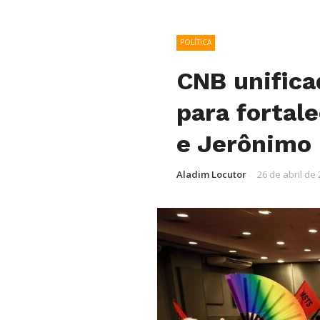
POLÍTICA
CNB unifica
para fortal
e Jerônimo
Aladim Locutor
26 de abril de