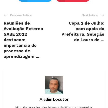
Previous Article
Next Article
Reuniões de
Copa 2 de Julho:
Avaliação Externa
com apoio da
SABE 2022
Prefeitura, Seleção
destacam
de Lauro de ...
importância do
processo de
aprendizagem ...
Aladim Locutor
Filho da terra, locutor há mais de 20 anos, blogueiro,