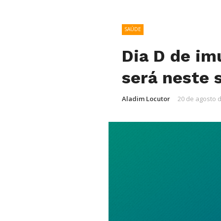
SAÚDE
Dia D de im
será neste 
Aladim Locutor
20 de agosto 