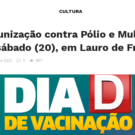
CULTURA
unização contra Pólio e Mu
sábado (20), em Lauro de F
de 2022
0
891