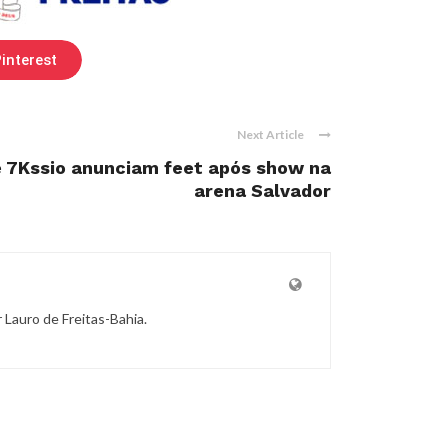
interest
Next Article
 7Kssio anunciam feet após show na
arena Salvador
r Lauro de Freitas-Bahia.