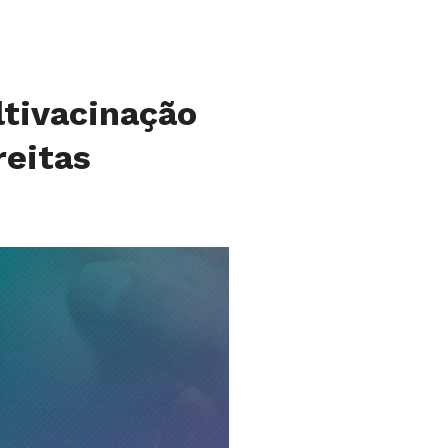
ltivacinação
reitas