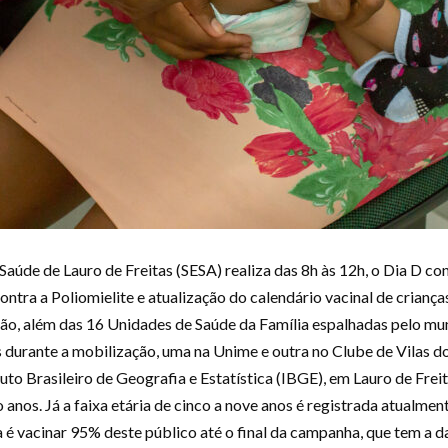
aúde de Lauro de Freitas (SESA) realiza das 8h às 12h, o Dia D con
ntra a Poliomielite e atualização do calendário vacinal de criança
ão, além das 16 Unidades de Saúde da Família espalhadas pelo mun
s durante a mobilização, uma na Unime e outra no Clube de Vilas do
to Brasileiro de Geografia e Estatística (IBGE), em Lauro de Freit
 anos. Já a faixa etária de cinco a nove anos é registrada atualm
a é vacinar 95% deste público até o final da campanha, que tem a d