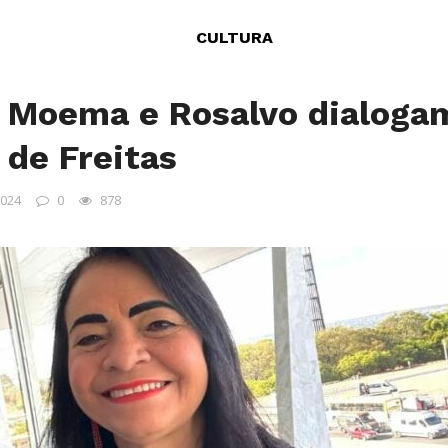
CULTURA
, Moema e Rosalvo dialoga
 de Freitas
2024
0
878