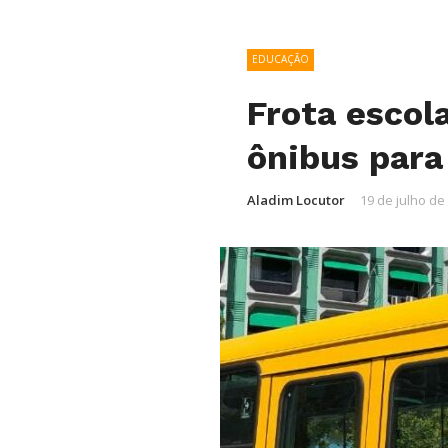
EDUCAÇÃO
Frota escol
ônibus para
Aladim Locutor
19 de julho de