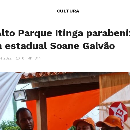
CULTURA
Alto Parque Itinga parabeni
 estadual Soane Galvão
de 2022
0
814