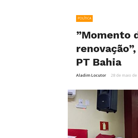
POLÍTICA
”Momento d
renovação”,
PT Bahia
Aladim Locutor
28 de maio de