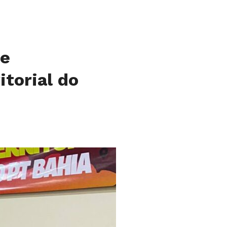
de
itorial do