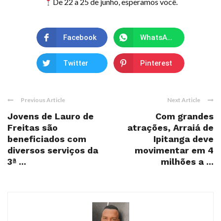
De 22 a 25 de junho, esperamos você.
Facebook
WhatsApp
Twitter
Pinterest
Previous Article
Next Article
Jovens de Lauro de
Com grandes
Freitas são
atrações, Arraiá de
beneficiados com
Ipitanga deve
diversos serviços da
movimentar em 4
3ª ...
milhões a ...