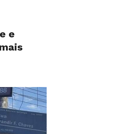
e e
 mais