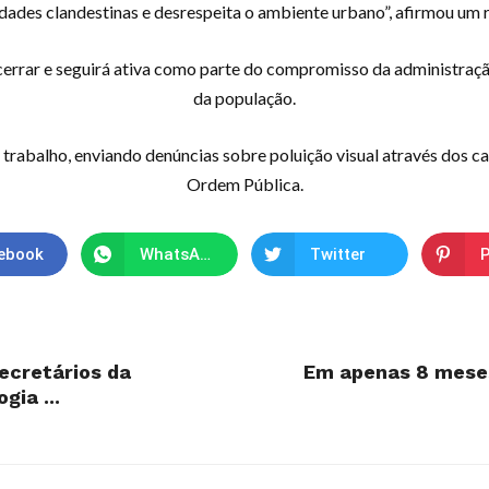
ades clandestinas e desrespeita o ambiente urbano”, afirmou um r
rrar e seguirá ativa como parte do compromisso da administraçã
da população.
alho, enviando denúncias sobre poluição visual através dos canai
Ordem Pública.
ebook
WhatsApp
Twitter
P
ecretários da
Em apenas 8 meses
gia ...