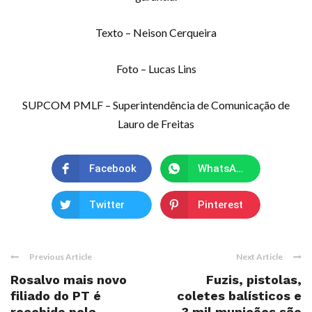
Texto – Neison Cerqueira
Foto – Lucas Lins
SUPCOM PMLF – Superintendência de Comunicação de
Lauro de Freitas
Facebook
WhatsApp
Twitter
Pinterest
Previous Article
Next Article
Rosalvo mais novo
Fuzis, pistolas,
filiado do PT é
coletes balísticos e
recebido pela
3 mil munições são