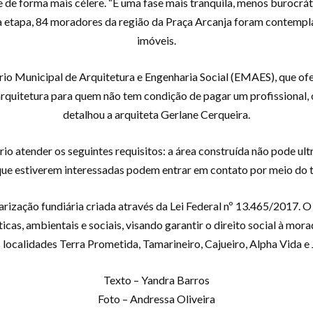
e forma mais célere. “É uma fase mais tranquila, menos burocrática
ra etapa, 84 moradores da região da Praça Arcanja foram contemp
imóveis.
rio Municipal de Arquitetura e Engenharia Social (EMAES), que ofe
rquitetura para quem não tem condição de pagar um profissional, o
detalhou a arquiteta Gerlane Cerqueira.
io atender os seguintes requisitos: a área construída não pode ul
 que estiverem interessadas podem entrar em contato por meio do 
ação fundiária criada através da Lei Federal nº 13.465/2017. O
ticas, ambientais e sociais, visando garantir o direito social à mor
ocalidades Terra Prometida, Tamarineiro, Cajueiro, Alpha Vida e 
Texto – Yandra Barros
Foto – Andressa Oliveira