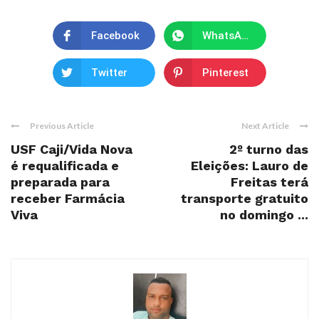
Facebook
WhatsApp
Twitter
Pinterest
Previous Article
Next Article
USF Caji/Vida Nova
2º turno das
é requalificada e
Eleições: Lauro de
preparada para
Freitas terá
receber Farmácia
transporte gratuito
Viva
no domingo ...