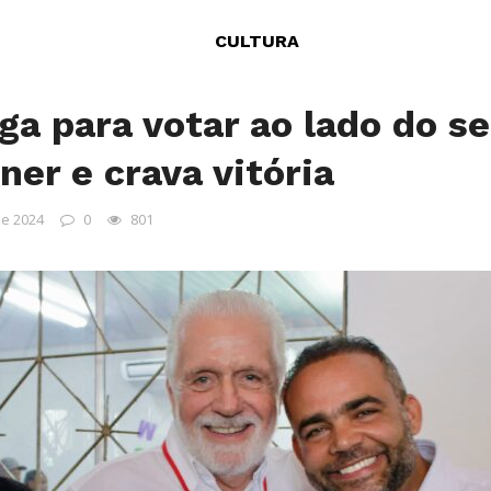
CULTURA
ga para votar ao lado do s
er e crava vitória
de 2024
0
801