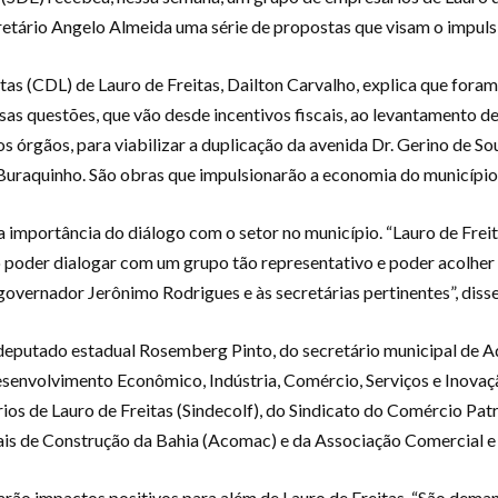
retário Angelo Almeida uma série de propostas que visam o impul
as (CDL) de Lauro de Freitas, Dailton Carvalho, explica que foram 
as questões, que vão desde incentivos fiscais, ao levantamento de
 órgãos, para viabilizar a duplicação da avenida Dr. Gerino de Sou
Buraquinho. São obras que impulsionarão a economia do município”
 importância do diálogo com o setor no município. “Lauro de Freit
vo poder dialogar com um grupo tão representativo e poder acolhe
governador Jerônimo Rodrigues e às secretárias pertinentes”, disse
deputado estadual Rosemberg Pinto, do secretário municipal de A
Desenvolvimento Econômico, Indústria, Comércio, Serviços e Inov
os de Lauro de Freitas (Sindecolf), do Sindicato do Comércio Pat
s de Construção da Bahia (Acomac) e da Associação Comercial e 
trarão impactos positivos para além de Lauro de Freitas. “São dem