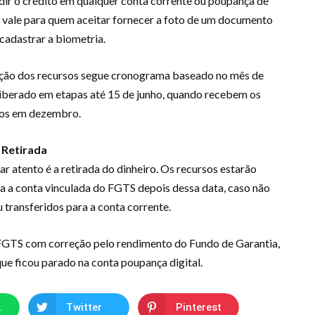
dir o crédito em qualquer conta corrente ou poupança de
ó vale para quem aceitar fornecer a foto de um documento
 cadastrar a biometria.
ração dos recursos segue cronograma baseado no mês de
liberado em etapas até 15 de junho, quando recebem os
os em dezembro.
Retirada
ar atento é a retirada do dinheiro. Os recursos estarão
a a conta vinculada do FGTS depois dessa data, caso não
u transferidos para a conta corrente.
 FGTS com correção pelo rendimento do Fundo de Garantia,
e ficou parado na conta poupança digital.
App
Twitter
Pinterest