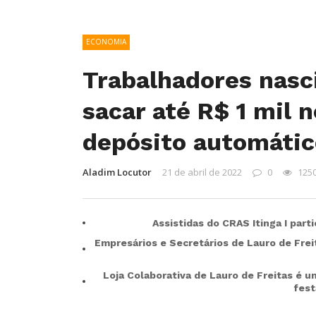
ECONOMIA
Trabalhadores nasc
sacar até R$ 1 mil
depósito automátic
Aladim Locutor
21 de abril de 2022
0
125
Assistidas do CRAS Itinga I part
Empresários e Secretários de Lauro de Fre
Loja Colaborativa de Lauro de Freitas é u
fest