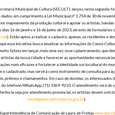
Secretaria Municipal de Cultura (SECULT), lançou, nesta segunda-fe
ados, em cumprimento à Lei Municipal nº 1.754 de 30 de novembr
or mapeamento da produção cultural e apoiar os artistas, bandas e
dias 16 de janeiro e 16 de junho de 2023, através de formulários d
cult
). Estão aptos a realizar o cadastro, apenas, os residentes e d
 que essa iniciativa busca atualizar as informações do Censo Cultu
 muito felizes em lançar, mais uma vez, esse cadastramento, que 
 artistas da nossa cidade e favorecer as oportunidades necessárias
ações mais eficazes e fortalecer a identidade sociocultural do mun
 e o cadastrado, mas servirá como instrumento de consulta para aç
tais, prêmios e chamamentos. Em caso de dúvidas, os interessados
és do telefone/WhatsApp (71) 3369-9210. O atendimento será de se
ferência seja por atendimento presencial, os artistas devem solici
secult@laurodefreitas.ba.gov.br
).
Superintendência de Comunicação de Lauro de Freitas
www.laurode