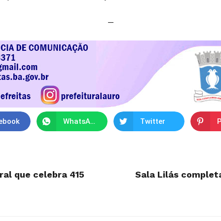
—
ebook
WhatsApp
Twitter
P
ural que celebra 415
Sala Lilás comple