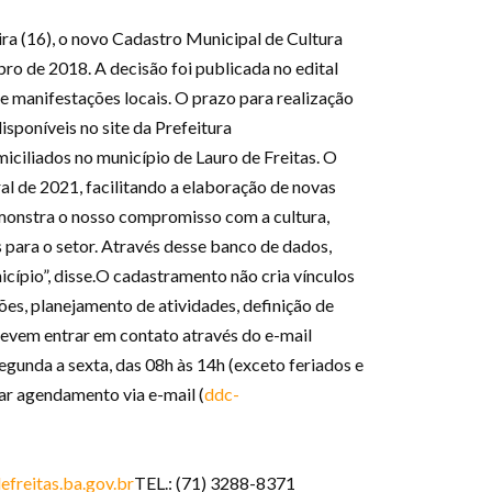
ira (16), o novo Cadastro Municipal de Cultura
o de 2018. A decisão foi publicada no edital
 manifestações locais. O prazo para realização
isponíveis no site da Prefeitura
omiciliados no município de Lauro de Freitas. O
ral de 2021, facilitando a elaboração de novas
demonstra o nosso compromisso com a cultura,
 para o setor. Através desse banco de dados,
icípio”, disse.O cadastramento não cria vínculos
ões, planejamento de atividades, definição de
 devem entrar em contato através do e-mail
gunda a sexta, das 08h às 14h (exceto feriados e
tar agendamento via e-mail (
ddc-
freitas.ba.gov.br
TEL.: (71) 3288-8371