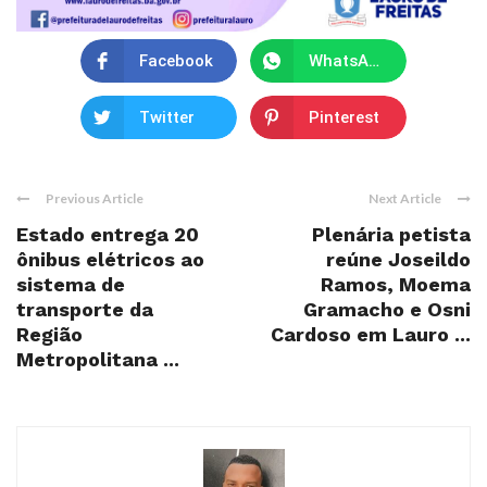
Facebook
WhatsApp
Twitter
Pinterest
Previous Article
Next Article
Estado entrega 20
Plenária petista
ônibus elétricos ao
reúne Joseildo
sistema de
Ramos, Moema
transporte da
Gramacho e Osni
Região
Cardoso em Lauro ...
Metropolitana ...