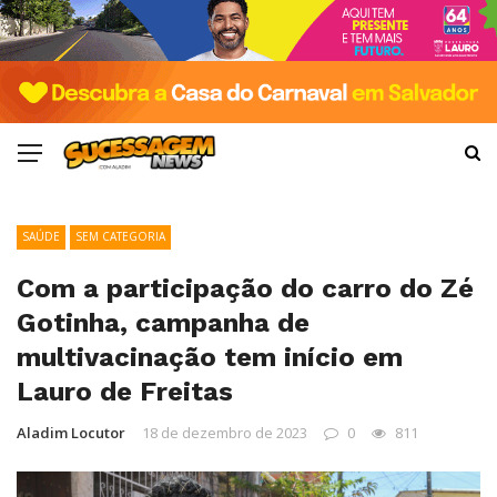
SAÚDE
SEM CATEGORIA
Com a participação do carro do Zé
Gotinha, campanha de
multivacinação tem início em
Lauro de Freitas
Aladim Locutor
18 de dezembro de 2023
0
811