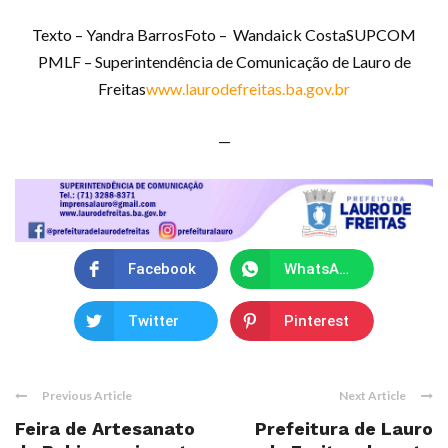
Texto – Yandra BarrosFoto – Wandaick CostaSUPCOM
PMLF – Superintendência de Comunicação de Lauro de
Freitas
www.laurodefreitas.ba.gov.br
—
Facebook
WhatsApp
Twitter
Pinterest
Previous Article
Next Article
Feira de Artesanato
Prefeitura de Lauro