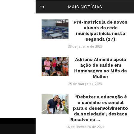
MAIS NOTÍCIAS
Pré-matrícula de novos
alunos da rede
municipal inicia nesta
segunda (27)
23 de janeiro de 2025
Adriano Almeida apoia
ação de saúde em
Homenagem ao Mês da
Mulher
25 de março de 2023
“Debater a educação é
o caminho essencial
para o desenvolvimento
da sociedade”, destaca
Rosalvo na ...
16 de fevereiro de 2024