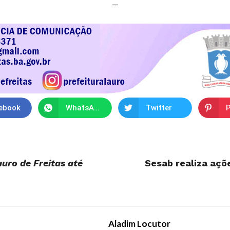
—
ebook
WhatsApp
Twitter
P
uro de Freitas até
Sesab realiza açõe
Aladim Locutor