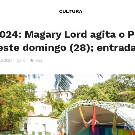
CULTURA
24: Magary Lord agita o 
este domingo (28); entrada
de 2024
0
682