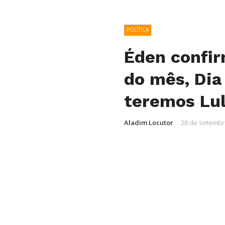
POLÍTICA
Éden confir
do mês, Dia 
teremos Lul
Aladim Locutor
28 de setembr