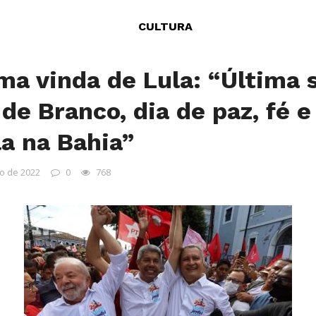
CULTURA
ma vinda de Lula: “Última 
de Branco, dia de paz, fé 
a na Bahia”
o de 2022
0
768