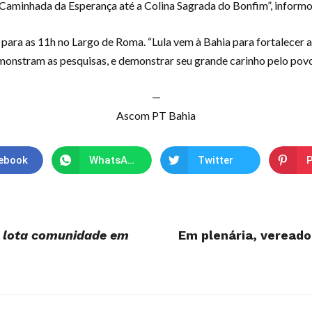
a Caminhada da Esperança até a Colina Sagrada do Bonfim”, informou
ara as 11h no Largo de Roma. “Lula vem à Bahia para fortalecer 
monstram as pesquisas, e demonstrar seu grande carinho pelo povo
—
Ascom PT Bahia
ebook
WhatsApp
Twitter
P
13 lota comunidade em
Em plenária, vereado