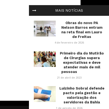
MAIS NOTÍCIAS
Obras do novo PA
Nelson Barros entram
na reta final em Lauro
de Freitas
4 de fevereiro de 2026
Primeiro dia do Mutirão
de Cirurgias supera
expectativas e deve
atender mais de mil
pessoas
21 de abril de 2023
Luizinho Sobral defende
pacto pela gestão e
valorização dos
servidores da Bahia
1 de agosto de 2026