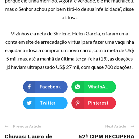
porque ele tinha morrido. Agora, é verdade, ele me machucou,
mas o Senhor achou por bem tirá-lo de sua infelicidade”, disse
a idosa.
Vizinhos e a neta de Shirlene, Helen Garcia, criaram uma
conta em site de arrecadação virtual para fazer uma vaquinha
e ajudar a idosa a comprar um novo carro, com a meta de US$
5 mil, mas, até a manhã da última terça-feira (19), as doações
já haviam ultrapassado US$ 27 mil, com quase 700 doações.
Facebook
WhatsApp
Twitter
Pinterest
Previous Article
Next Article
Chuvas: Lauro de
52ª CIPM RECUPERA