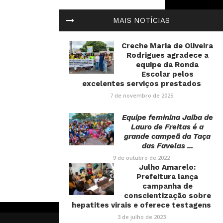
MAIS NOTÍCIAS
Creche Maria de Oliveira
Rodrigues agradece a
equipe da Ronda
Escolar pelos
excelentes serviços prestados
7 de novembro de 2025
Equipe feminina Jaiba de
Lauro de Freitas é a
grande campeã da Taça
das Favelas ...
9 de outubro de 2022
Julho Amarelo:
Prefeitura lança
campanha de
conscientização sobre
hepatites virais e oferece testagens
3 de julho de 2023