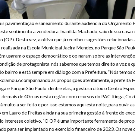
is pavimentação e saneamento durante audiência do Orçamento Pa
 este sentimento a vendedora, Ivanilda Machado, saiu de sua casa na
 (OP). Desta vez, a oitiva que já recolheu sugestões relacionadas 
oi realizada na Escola Municipal Jacira Mendes, no Parque São Pau
m usaram o espaço democrático e opinaram sobre as intervenções 
ondição de protagonista, nós sabemos que temos direito a voz e que
do bairro e está sempre em diálogo com a Prefeitura. “Nós temos 
, exclamou.Acompanhando as proposições atentamente, a prefeita
inga e Parque São Paulo, dentre elas, a gestora citou o Centro Es
 de mais de 40 ruas nesta região com recursos do PAC Itinga, Co
 muito a ser feito e por isso estamos aqui esta noite, para ouvir a
m Lauro de Freitas ainda na sua primeira gestão à frente do exe
 do interesse coletivo. “O OP é uma importante ferramenta de prop
ado para ser implantado no exercício financeiro de 2023. Os nove d