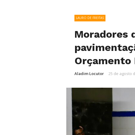
LAURO DE FREITAS
Moradores d
pavimentaç
Orçamento P
Aladim Locutor
25 de agosto 