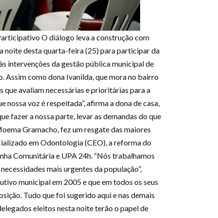
rticipativo O diálogo leva a construção com
 noite desta quarta-feira (25) para participar da
às intervenções da gestão pública municipal de
lo. Assim como dona Ivanilda, que mora no bairro
que avaliam necessárias e prioritárias para a
 nossa voz é respeitada”, afirma a dona de casa,
que fazer a nossa parte, levar as demandas do que
 Moema Gramacho, fez um resgate das maiores
pecializado em Odontologia (CEO), a reforma do
zinha Comunitária e UPA 24h. “Nós trabalhamos
s necessidades mais urgentes da população”,
cutivo municipal em 2005 e que em todos os seus
osição. Tudo que foi sugerido aqui e nas demais
elegados eleitos nesta noite terão o papel de