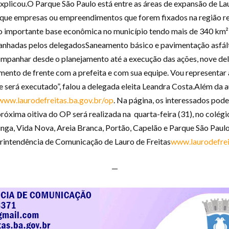
, explicou.O Parque São Paulo está entre as áreas de expansão de La
a que empresas ou empreendimentos que forem fixados na região r
 importante base econômica no município tendo mais de 340 km² 
anhadas pelos delegadosSaneamento básico e pavimentação asfálti
mpanhar desde o planejamento até a execução das ações, nove dele
omento de frente com a prefeita e com sua equipe. Vou representa
será executado”, falou a delegada eleita Leandra Costa.Além da 
ww.laurodefreitas.ba.gov.br/op
. Na página, os interessados pod
óxima oitiva do OP será realizada na quarta-feira (31), no colégi
inga, Vida Nova, Areia Branca, Portão, Capelão e Parque São Paul
tendência de Comunicação de Lauro de Freitas
www.laurodefrei
—