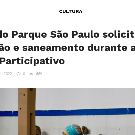
CULTURA
o Parque São Paulo solici
ão e saneamento durante a
articipativo
de 2022
0
669