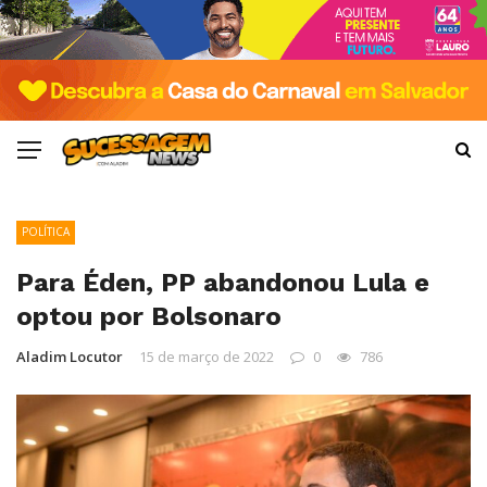
POLÍTICA
Para Éden, PP abandonou Lula e
optou por Bolsonaro
Aladim Locutor
15 de março de 2022
0
786