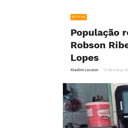
NOTÍCIAS
População r
Robson Rib
Lopes
Aladim Locutor
10 de março d