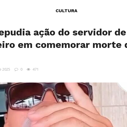
CULTURA
epudia ação do servidor d
eiro em comemorar morte 
e 2025
0
471