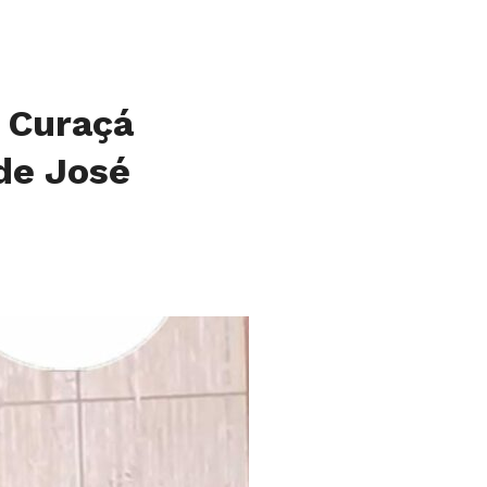
e Curaçá
de José