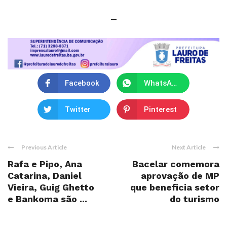
—
Facebook
WhatsApp
Twitter
Pinterest
Previous Article
Next Article
Rafa e Pipo, Ana
Bacelar comemora
Catarina, Daniel
aprovação de MP
Vieira, Guig Ghetto
que beneficia setor
e Bankoma são ...
do turismo