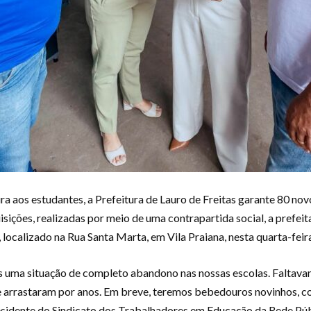
ra aos estudantes, a Prefeitura de Lauro de Freitas garante 80 no
uisições, realizadas por meio de uma contrapartida social, a prefe
, localizado na Rua Santa Marta, em Vila Praiana, nesta quarta-feira
uma situação de completo abandono nas nossas escolas. Faltava
 arrastaram por anos. Em breve, teremos bebedouros novinhos, c
residente do Sindicato dos Trabalhadores em Educação da Rede Pú