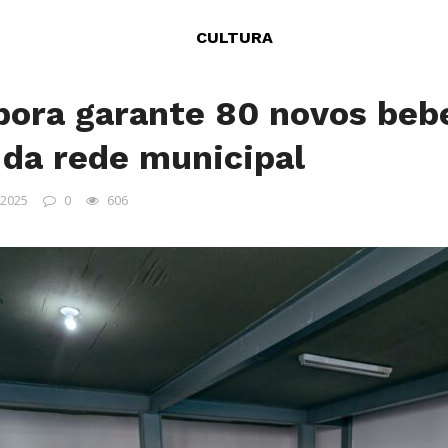
CULTURA
bora garante 80 novos beb
 da rede municipal
 2025
0
606