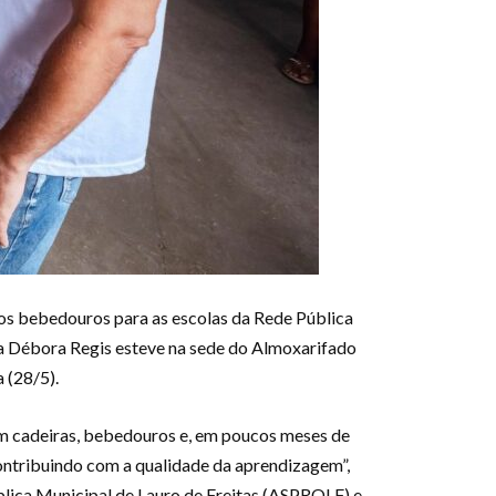
vos bebedouros para as escolas da Rede Pública
ita Débora Regis esteve na sede do Almoxarifado
 (28/5).
m cadeiras, bebedouros e, em poucos meses de
ontribuindo com a qualidade da aprendizagem”,
blica Municipal de Lauro de Freitas (ASPROLF) e