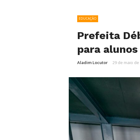
EDUCAÇÃO
Prefeita Dé
para alunos
Aladim Locutor
29 de maio de