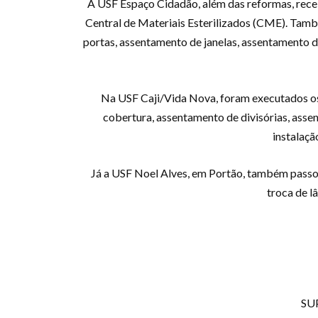
A USF Espaço Cidadão, além das reformas, receb
Central de Materiais Esterilizados (CME). Tamb
portas, assentamento de janelas, assentamento de
Na USF Caji/Vida Nova, foram executados os 
cobertura, assentamento de divisórias, assen
instalaçã
Já a USF Noel Alves, em Portão, também passou
troca de l
SUP