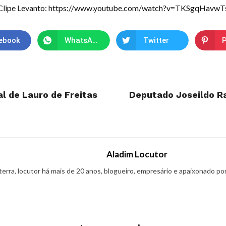
Clipe Levanto: https://www.youtube.com/watch?v=TKSgqHavwT
ebook
WhatsApp
Twitter
P
l de Lauro de Freitas
Deputado Joseildo Ra
Aladim Locutor
 terra, locutor há mais de 20 anos, blogueiro, empresário e apaixonado po