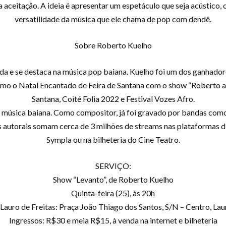
a aceitação. A ideia é apresentar um espetáculo que seja acústico
versatilidade da música que ele chama de pop com dendê.
Sobre Roberto Kuelho
ada e se destaca na música pop baiana. Kuelho foi um dos ganhado
como o Natal Encantado de Feira de Santana com o show “Roberto ao 
Santana, Coité Folia 2022 e Festival Vozes Afro.
a música baiana. Como compositor, já foi gravado por bandas como 
 autorais somam cerca de 3 milhões de streams nas plataformas di
Sympla ou na bilheteria do Cine Teatro.
SERVIÇO:
Show “Levanto”, de Roberto Kuelho
Quinta-feira (25), às 20h
Lauro de Freitas: Praça João Thiago dos Santos, S/N – Centro, Lau
Ingressos: R$30 e meia R$15, à venda na internet e bilheteria