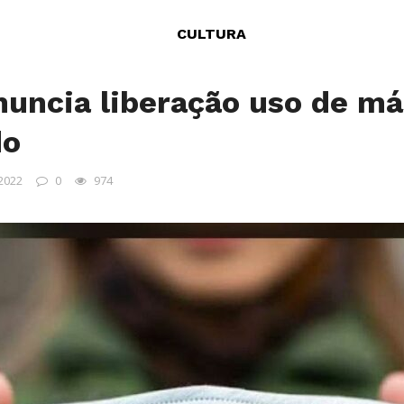
CULTURA
nuncia liberação uso de m
do
 2022
0
974