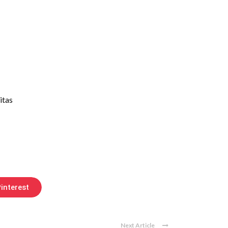
itas
interest
Next Article