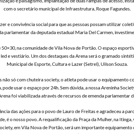
zação e paisagismo, implantação de duas rampas de acesso, instal
com o secretário municipal de Infraestrutura, Roque Fagundes.
er e convivência social para que as pessoas possam utilizar colet
da parlamentar da deputada estadual Maria Del Carmen, investimen
e 50×30, na comunidade de Vila Nova de Portão. O espaço esportiv
led e vestiário. Um dos destaques da Arena será o gramado sintétic
Municipal de Esporte, Cultura e Lazer (Setrel), Uilson Souza.
s não só com chuteira society, o atleta pode usar o equipamento co
, pode usar o espaço por 24h. Sem dúvida, a nossa Areninha Societ
 Arena foi viabilizada através de recursos de emenda parlamentar d
ância das ações para o povo de Lauro de Freitas e agradeceu a parc
de, é o nosso povo. A requalificação da Praça da Mulher, na Itinga
Society, em Vila Nova de Portão, será um importante equipamento de