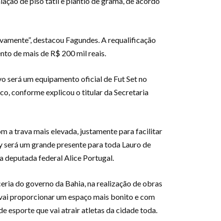
ação de piso tátil e plantio de grama, de acordo
ivamente”, destacou Fagundes. A requalificação
to de mais de R$ 200 mil reais.
o será um equipamento oficial de Fut Set no
o, conforme explicou o titular da Secretaria
m a trava mais elevada, justamente para facilitar
y será um grande presente para toda Lauro de
a deputada federal Alice Portugal.
eria do governo da Bahia, na realização de obras
, vai proporcionar um espaço mais bonito e com
 esporte que vai atrair atletas da cidade toda.