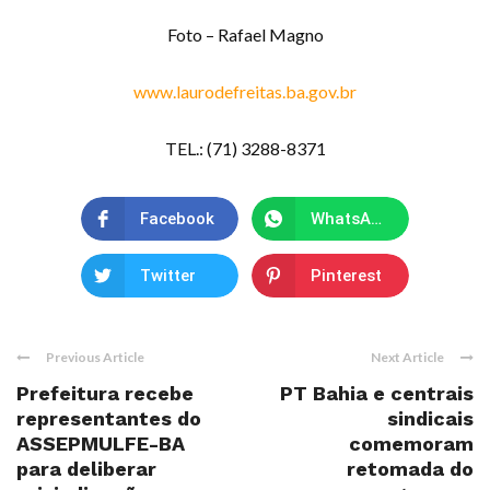
Foto – Rafael Magno
www.laurodefreitas.ba.gov.br
TEL.: (71) 3288-8371
Facebook
WhatsApp
Twitter
Pinterest
Previous Article
Next Article
Prefeitura recebe
PT Bahia e centrais
representantes do
sindicais
ASSEPMULFE-BA
comemoram
para deliberar
retomada do