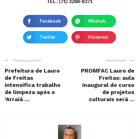
TEL.: (71) 3288-8371
Facebook
WhatsApp
Twitter
Pinterest
Previous Article
Next Article
Prefeitura de Lauro
PROMFAC Lauro de
de Freitas
Freitas: aula
intensifica trabalho
inaugural do curso
de limpeza após o
de projetos
‘Arraiá ...
culturais será ...