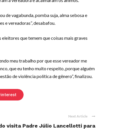
eram a vereadora e acalmaram os ânimos.
amou de vagabunda, pomba suja, alma sebosa e
s e vereadoras”, desabafou.
us eleitores que temem que coisas mais graves
azendo meu trabalho por que esse vereador me
nco, que eu tenho muito respeito, porque alguém
ão de violência política de gênero”, finalizou.
interest
Next Article
o visita Padre Júlio Lancellotti para