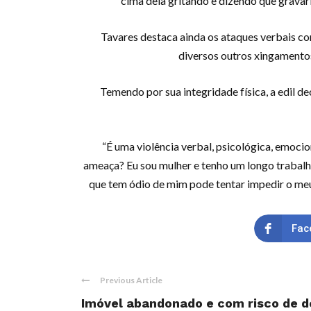
cima dela gritando e dizendo que grava
Tavares destaca ainda os ataques verbais co
diversos outros xingamento
Temendo por sua integridade física, a edil d
“É uma violência verbal, psicológica, emoci
ameaça? Eu sou mulher e tenho um longo trabalh
que tem ódio de mim pode tentar impedir o meu 
Fac
Previous Article
Imóvel abandonado e com risco de