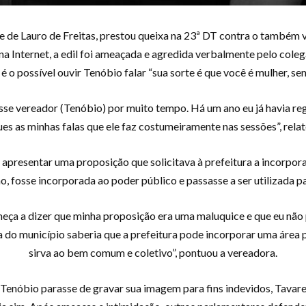
 de Lauro de Freitas, prestou queixa na 23ª DT contra o também 
a Internet, a edil foi ameaçada e agredida verbalmente pelo cole
 o possível ouvir Tenóbio falar “sua sorte é que você é mulher, sen
se vereador (Tenóbio) por muito tempo. Há um ano eu já havia re
s as minhas falas que ele faz costumeiramente nas sessões”, relat
 apresentar uma proposição que solicitava à prefeitura a incorpor
, fosse incorporada ao poder público e passasse a ser utilizada par
eça a dizer que minha proposição era uma maluquice e que eu não 
ica do município saberia que a prefeitura pode incorporar uma áre
sirva ao bem comum e coletivo”, pontuou a vereadora.
Tenóbio parasse de gravar sua imagem para fins indevidos, Tavares