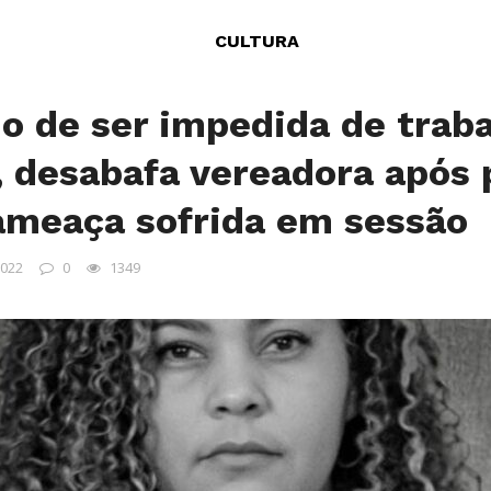
CULTURA
 de ser impedida de trab
”, desabafa vereadora após 
ameaça sofrida em sessão
2022
0
1349