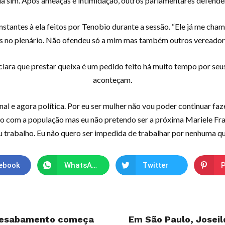
ria sim. Após ameaças e intimidação, outros parlamentares defend
nstantes à ela feitos por Tenobio durante a sessão. “Ele já me ch
s no plenário. Não ofendeu só a mim mas também outros vereadore
eclara que prestar queixa é um pedido feito há muito tempo por se
aconteçam.
onal e agora política. Por eu ser mulher não vou poder continuar f
o com a população mas eu não pretendo ser a próxima Mariele Fra
trabalho. Eu não quero ser impedida de trabalhar por nenhuma quest
ebook
WhatsApp
Twitter
P
 desabamento começa
Em São Paulo, Joseild