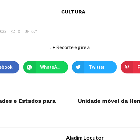
CULTURA
2023
0
671
. • Recorte e gire a
ebook
WhatsApp
Twitter
P
dades e Estados para
Unidade móvel da He
Aladim Locutor