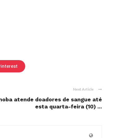
interest
Next Article
moba atende doadores de sangue até
esta quarta-feira (10) ...