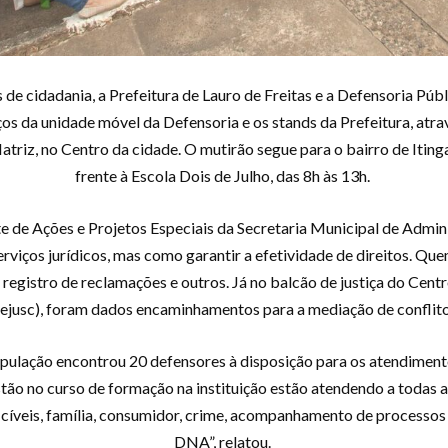
de cidadania, a Prefeitura de Lauro de Freitas e a Defensoria Públi
ços da unidade móvel da Defensoria e os stands da Prefeitura, atra
triz, no Centro da cidade. O mutirão segue para o bairro de Iting
frente à Escola Dois de Julho, das 8h às 13h.
 de Ações e Projetos Especiais da Secretaria Municipal de Adminis
erviços jurídicos, mas como garantir a efetividade de direitos. 
registro de reclamações e outros. Já no balcão de justiça do Centr
ejusc), foram dados encaminhamentos para a mediação de conflit
opulação encontrou 20 defensores à disposição para os atendimen
stão no curso de formação na instituição estão atendendo a toda
cíveis, família, consumidor, crime, acompanhamento de processos 
DNA”, relatou.