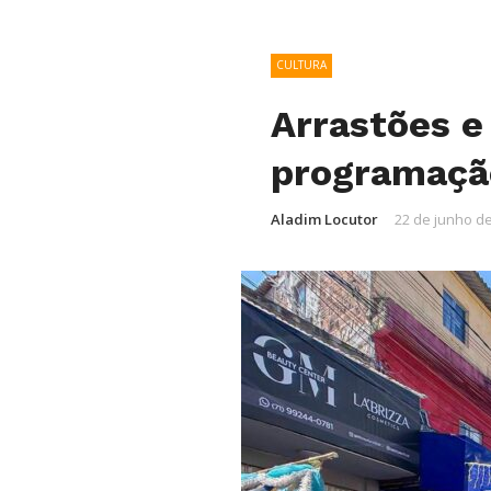
CULTURA
Arrastões e
programaçã
Aladim Locutor
22 de junho d