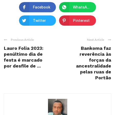
Facebook
WhatsApp
Twitter
Pinterest
Previous Article
Next Article
Lauro Folia 2023:
Bankoma faz
penúltimo dia de
reverência às
festa é marcado
forças da
por desfile de ...
ancestralidade
pelas ruas de
Portão