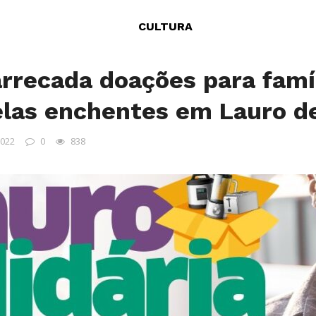
CULTURA
recada doações para famí
elas enchentes em Lauro de
2022
0
838