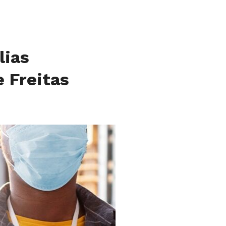
lias
 Freitas