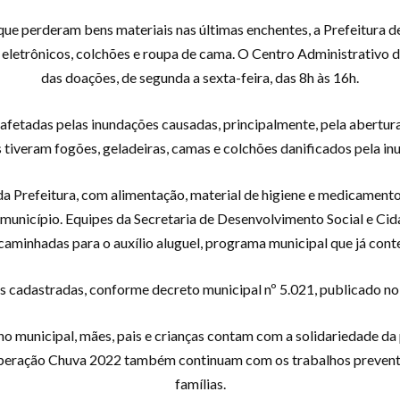
 que perderam bens materiais nas últimas enchentes, a Prefeitura
 eletrônicos, colchões e roupa de cama. O Centro Administrativo 
das doações, de segunda a sexta-feira, das 8h às 16h.
afetadas pelas inundações causadas, principalmente, pela abertu
s tiveram fogões, geladeiras, camas e colchões danificados pela in
da Prefeitura, com alimentação, material de higiene e medicamento
 município. Equipes da Secretaria de Desenvolvimento Social e 
caminhadas para o auxílio aluguel, programa municipal que já conte
s cadastradas, conforme decreto municipal nº 5.021, publicado no D
o municipal, mães, pais e crianças contam com a solidariedade da 
Operação Chuva 2022 também continuam com os trabalhos prevent
famílias.